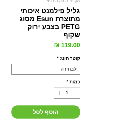
מק"ט: PETG175G1
גליל פילמנט איכותי
מתוצרת Esun מסוג
PETG בצבע ירוק
שקוף
מחיר
קוטר חוט:
*
כמות
*
הוסף לסל