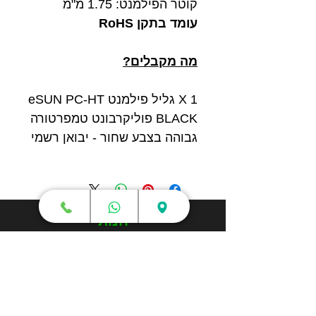
קוטר הפילמנט: 1.75 מ"מ
עומד בתקן RoHS
מה מקבלים?
1 X גליל פילמנט eSUN PC-HT
BLACK פוליקרבונט טמפרטורה
גבוהה בצבע שחור - יבואן רשמי
חנות
מדפסות תלת מימד
סורקי תלת מימד
חומרי גלם