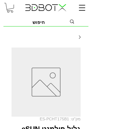
מק"ט: ES-PCHT175B1
גליל פילמנט eSUN