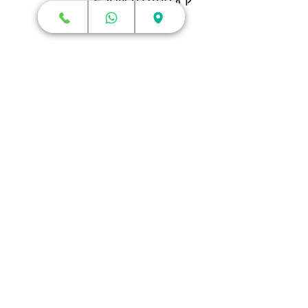
חנות
מדפסות תלת מימד
סורקי תלת מימד
חומרי גלם
עטי תלת מימד
מכונות וואקום פורמינג
אמבטיות ניקוי אולטראסוני
אביזרים וציוד נלווה
חלקי חילוף
שירותי תלת מימד