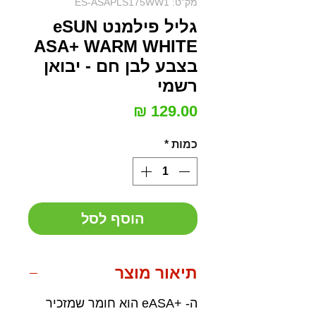
מק"ט: ES-ASAPLS175WW1
גליל פילמנט eSUN
ASA+ WARM WHITE
בצבע לבן חם - יבואן
רשמי
מחיר
כמות
*
הוסף לסל
תיאור מוצר
ה- +eASA הוא חומר שמזכיר