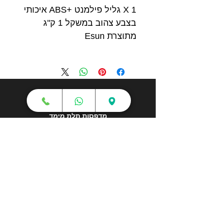
1 X גליל פילמנט +ABS איכותי
בצבע צהוב במשקל 1 ק"ג
מתוצרת Esun
חנות
מדפסות תלת מימד
סורקי תלת מימד
חומרי גלם
עטי תלת מימד
מכונות וואקום פורמינג
אמבטיות ניקוי אולטראסוני
אביזרים וציוד נלווה
חלקי חילוף