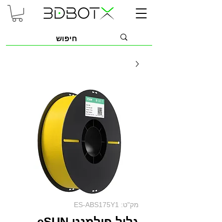
מק"ט: ES-ABS175Y1
גליל פילמנט eSUN