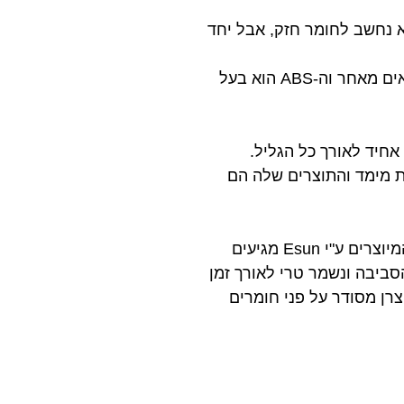
וא נחשב לחומר חזק, אבל יחד
על מנת להדפיס עם ABS בצורה מוצלחת וקלה, נדרשת מיטה מחוממת ומשטח הדפסה מתאים מאחר וה-ABS הוא בעל
לת מימד והתוצרים שלה הם
מעבר לאיכות החומר עצמו ובקרת האיכות הגבוהה המעורבת בתהליך הייצור, כל החומרים המיוצרים ע"י Esun מגיעים
סביבה ונשמר טרי לאורך זמן
צרן מסודר על פני חומרים