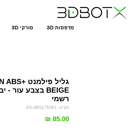
3D מדפסות
3D סורקי
גליל פילמנט BS
BEIGE בצבע עור - יב
רשמי
מק"ט: ES-ABS175SK1
מחיר