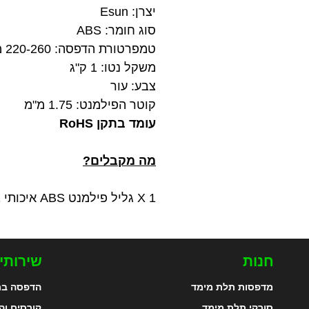
יצרן: Esun
סוג חומר: ABS
טמפרטורת הדפסה: 220-260 מעלות צלזיוס
משקל נטו: 1 ק"ג
צבע: עור
קוטר הפילמנט: 1.75 מ"מ
עומד בתקן RoHS
מה מקבלים?
1 X גליל פילמנט ABS איכותי בצבע עור במשקל 1 ק"ג מתוצרת Esun
חנות
שירותי
מדפסות תלת מימד
הדפסה בת
סורקי תלת מימד
קורסים וה