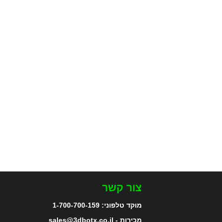
צור קשר
מוקד טלפוני:
1-700-700-159
מכירות - sales@3dbotx.co.il