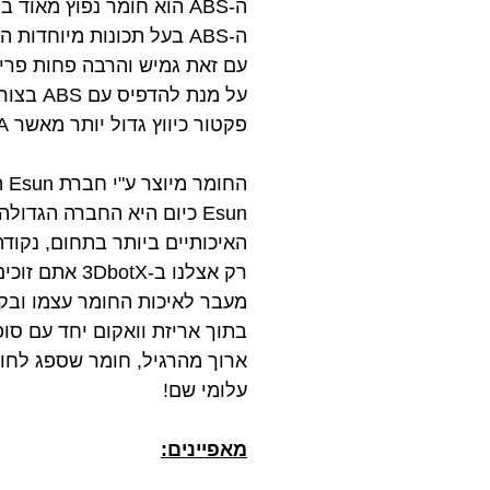
ה-ABS הוא חומר נפוץ מאוד בתחום התלת מימד ומשמש למגוון אפליקציות רחב.
ה-ABS בעל תכונות מיוחד
עם זאת גמיש והרבה פחות פריך מאשר PLA ולכן אידיאלי ליצירת מחבר
פקטור כיווץ גדול יותר מאשר PLA.
החומר מיוצר ע"י חברת Esun העולמית ועובר בקרת איכות קפדנית המבטיחה שלמות וקוטר אחיד לאורך כל הגליל.
Esun כיום היא החברה הגד
האיכותיים ביותר בתחום, נקודה
רק אצלנו ב-3DbotX אתם זוכים לקבל את חומר הגלם האיכותי ביותר במחיר הזול ביותר.
בתוך אריזת וואקום יחד עם סו
ארוך מהרגיל, חומר שספג לחות 
עלומי שם!
מאפיינים: