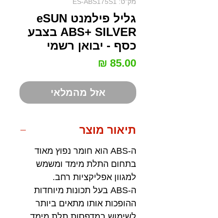
מק"ט: ES-ABS175S1
גליל פילמנט eSUN
ABS+ SILVER בצבע
כסף - יבואן רשמי
מחיר
אזל מהמלאי
תיאור מוצר
ה-ABS הוא חומר נפוץ מאוד
בתחום התלת מימד ומשמש
למגוון אפליקציות רחב.
ה-ABS בעל תכונות מיוחדות
ההופכות אותו מתאים ביותר
לשימוש במדפסות תלת מימד