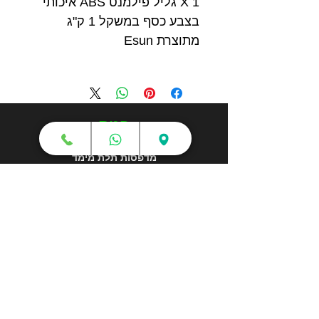
1 X גליל פילמנט ABS איכותי
בצבע כסף במשקל 1 ק"ג
מתוצרת Esun
חנות
מדפסות תלת מימד
סורקי תלת מימד
חומרי גלם
עטי תלת מימד
מכונות וואקום פורמינג
אמבטיות ניקוי אולטראסוני
אביזרים וציוד נלווה
חלקי חילוף