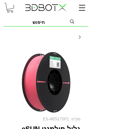
מק"ט: ES-ABS175P1
גליל פילמנט eSUN