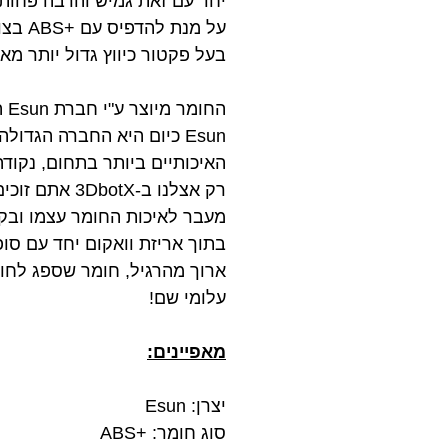
יחד עם זאת גמיש והרבה פחות פריך מאשר PLA ולכן אידיאלי ליצי
בעל פקטור כיווץ גדול יותר מאשר A
החומר מיוצר ע"י חברת Esun העולמית ועובר בקרת איכות קפדנית המבטיחה שלמות וקוטר אחיד לאורך כל הגליל.
Esun כיום היא החברה הגד
האיכותיים ביותר בתחום, נקודה
רק אצלנו ב-3DbotX אתם זוכים לקבל את חומר הגלם האיכותי ביותר במחיר הזול ביותר.
בתוך אריזת וואקום יחד עם סו
ארוך מהרגיל, חומר שספג לחות 
עלומי שם!
מאפיינים:
יצרן: Esun
סוג חומר: +ABS