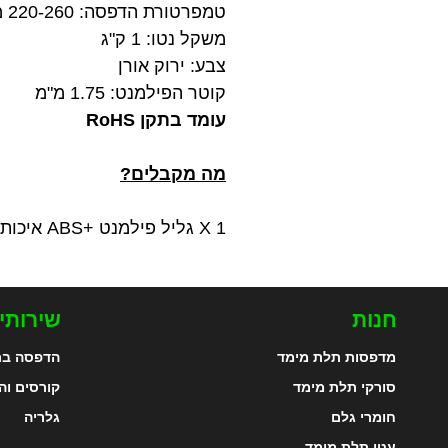
טמפרטורת הדפסה: 220-260 מעלות צלזיוס
משקל נטו: 1 ק"ג
צבע: ירוק אורן
קוטר הפילמנט: 1.75 מ"מ
עומד בתקן RoHS
מה מקבלים?
1 X גליל פילמנט +ABS איכותי בצבע ירוק אורן במשקל 1 ק"ג מתוצרת Esun
חנות
שירותי
מדפסות תלת מימד
הדפסה בת
סורקי תלת מימד
קורסים וה
חומרי גלם
גלריה
עטי תלת מימד