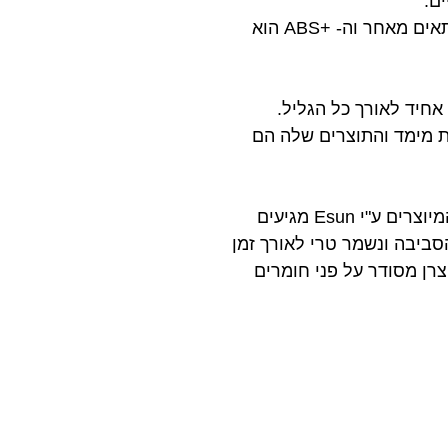
על מנת להדפיס עם +ABS בצורה מוצלחת וקלה, נדרשת מיטה מחוממת ומשטח הדפסה מתאים מאחר וה- +ABS הוא
לת מימד והתוצרים שלה הם
מעבר לאיכות החומר עצמו ובקרת האיכות הגבוהה המעורבת בתהליך הייצור, כל החומרים המיוצרים ע"י Esun מגיעים
סביבה ונשמר טרי לאורך זמן
צרן מסודר על פני חומרים