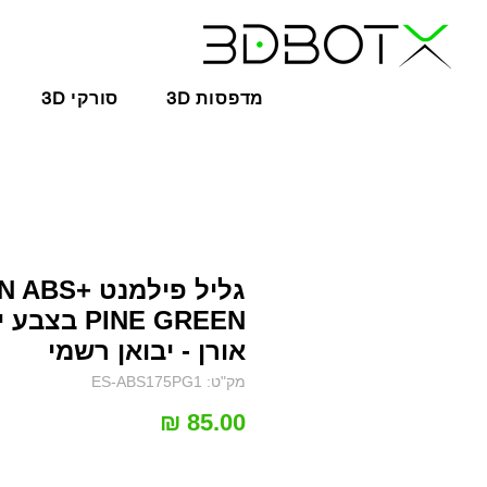
3D מדפסות
3D סורקי
גליל פילמנט BS
PINE GREEN בצב
אורן - יבואן רשמי
מק"ט: ES-ABS175PG1
מחיר