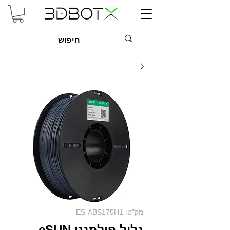
מק"ט: ES-ABS175H1
גליל פילמנט eSUN