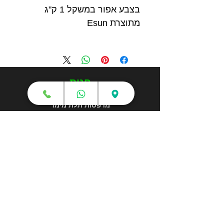
בצבע אפור במשקל 1 ק"ג
מתוצרת Esun
חנות
מדפסות תלת מימד
סורקי תלת מימד
חומרי גלם
עטי תלת מימד
מכונות וואקום פורמינג
אמבטיות ניקוי אולטראסוני
אביזרים וציוד נלווה
חלקי חילוף