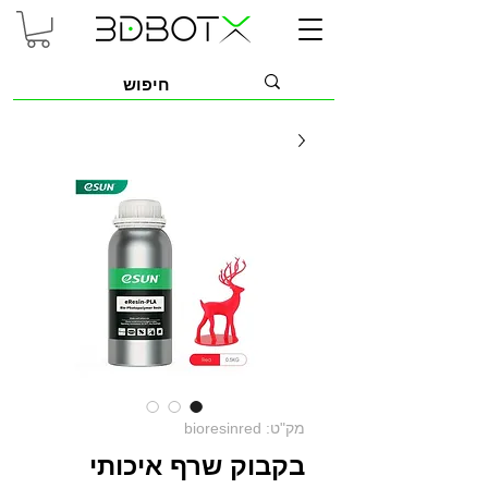
מק"ט: bioresinred
בקבוק שרף איכותי