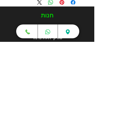
חנות
מדפסות תלת מימד
סורקי תלת מימד
חומרי גלם
עטי תלת מימד
מכונות וואקום פורמינג
אמבטיות ניקוי אולטראסוני
אביזרים וציוד נלווה
חלקי חילוף
שירותי תלת מימד
הדפסה בתלת מימד
קורסים והדרכות