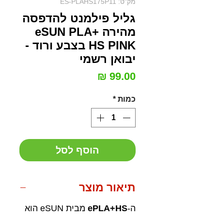
מק"ט: ES-PLAHS175P11
גליל פילמנט להדפסה
מהירה eSUN PLA+
HS PINK בצבע ורוד -
יבואן רשמי
מחיר
כמות
*
הוסף לסל
תיאור מוצר
ה-
ePLA+HS
מבית eSUN הוא