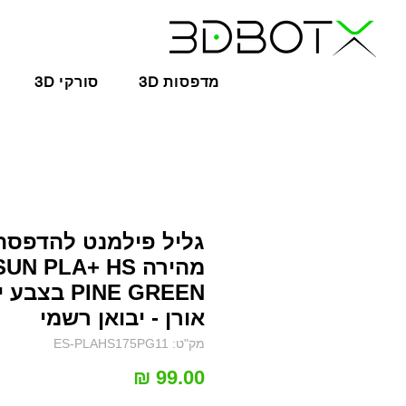
3D מדפסות
3D סורקי
גליל פילמנט להדפסה
מהירה UN PLA+ HS
PINE GREEN בצב
אורן - יבואן רשמי
מק"ט: ES-PLAHS175PG11
מחיר