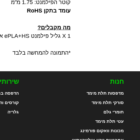
קוטר הפילמנט: 1.75 מ"מ
עומד בתקן RoHS
מה מקבלים?
1 X גליל פילמנט ePLA+HS איכותי בצבע ירוק אורן במשקל 1 ק"ג מתוצרת Esun
*התמונה להמחשה בלבד
חנות
שירותי
מדפסות תלת מימד
הדפסה בת
סורקי תלת מימד
קורסים וה
חומרי גלם
גלריה
עטי תלת מימד
מכונות וואקום פורמינג
אמבטיות ניקוי אולטראסוני