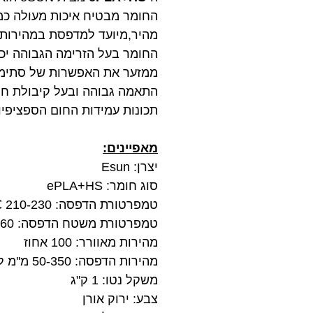
החומר מבטיח איכות מעולה כמו
מהיר,מיועד למדפסת במהירות 
החומר בעל הזרימה הגבוהה יכ
ממזער את האפשרות של סתימה 
התאמה גבוהה ובעל קיבולת חו
תכונות עמידות החום הספציפיו
מאפיינים:
יצרן: Esun
סוג חומר: ePLA+HS
טמפרטורת הדפסה: 210-230 ℃ (טמפרטורה מומלצת 215 ℃)
טמפרטורת משטח הדפסה: 45-60 מעלות
מהירות מאוורר: 100 אחוז
מהירות הדפסה: 50-350 מ''מ לשנייה
משקל נטו: 1 ק"ג
צבע: ירוק אורן