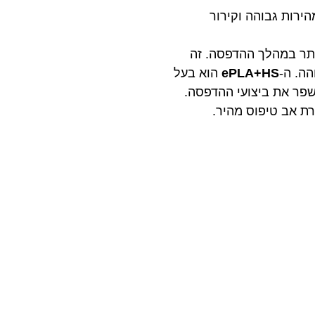
ירות גבוהה וקירור
ותר במהלך ההדפסה. זה
ה. ה-
ePLA+HS
הוא בעל
פר את ביצועי ההדפסה.
רת אב טיפוס מהיר.