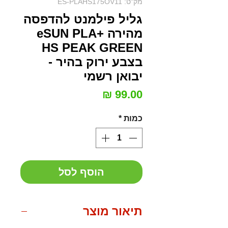
מק"ט: ES-PLAHS175OV11
גליל פילמנט להדפסה
מהירה eSUN PLA+
HS PEAK GREEN
בצבע ירוק בהיר -
יבואן רשמי
מחיר
כמות
*
הוסף לסל
תיאור מוצר