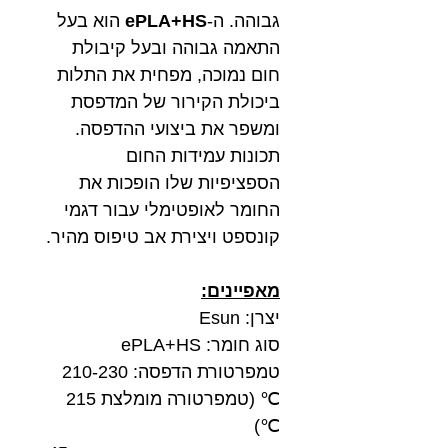
גבוהה. ה-
ePLA+HS
הוא בעל
התאמה גבוהה ובעל קיבולת
חום נמוכה, מפחית את התלות
ביכולת הקירור של המדפסת
ומשפר את ביצועי ההדפסה.
תכונות עמידות החום
הספציפיות שלו הופכות את
החומר לאופטימלי עבור דגמי
קונספט ויצירת אב טיפוס מהיר.
מאפיינים:
יצרן: Esun
סוג חומר: ePLA+HS
טמפרטורת הדפסה: 210-230
℃ (טמפרטורה מומלצת 215
℃)