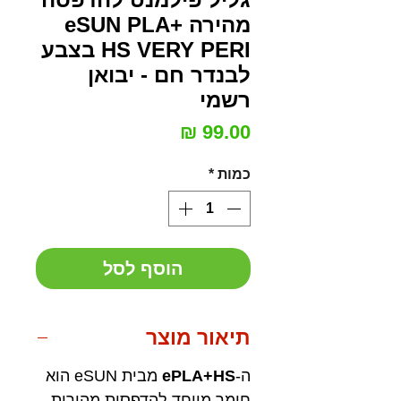
מהירה eSUN PLA+
HS VERY PERI בצבע
לבנדר חם - יבואן
רשמי
מחיר
כמות
*
הוסף לסל
תיאור מוצר
ה-
ePLA+HS
מבית eSUN הוא
חומר מיוחד להדפסות מהירות