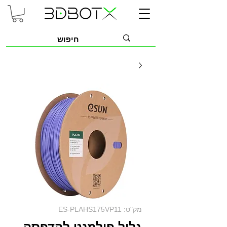
מק"ט: ES-PLAHS175VP11
גליל פילמנט להדפסה