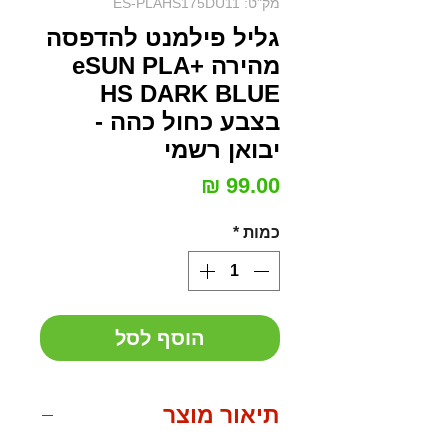
מק"ט: ES-PLAHS175DU11
גליל פילמנט להדפסה
מהירה eSUN PLA+
HS DARK BLUE
בצבע כחול כהה -
יבואן רשמי
מחיר
כמות
*
הוסף לסל
תיאור מוצר