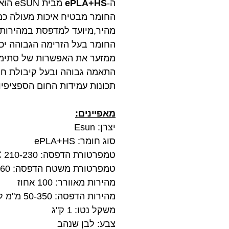
ה-
ePLA+HS
מבית eSUN הוא חומר מיוחד להדפסות מהירות מסוג PLA!
החומר מבטיח איכות מעולה כמו
מהיר,מיועד למדפסת במהירות 
החומר בעל הזרימה הגבוהה יכ
ממזער את האפשרות של סתימה 
התאמה גבוהה ובעל קיבולת חו
תכונות עמידות החום הספציפיו
מאפיינים:
יצרן: Esun
סוג חומר: ePLA+HS
טמפרטורת הדפסה: 210-230 ℃ (טמפרטורה מומלצת 215 ℃)
טמפרטורת משטח הדפסה: 45-60 מעלות
מהירות מאוורר: 100 אחוז
מהירות הדפסה: 50-350 מ''מ לשנייה
משקל נטו: 1 ק"ג
צבע: לבן שנהב