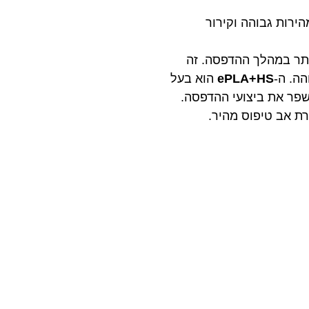
ירות גבוהה וקירור
ותר במהלך ההדפסה. זה
ה. ה-
ePLA+HS
הוא בעל
פר את ביצועי ההדפסה.
רת אב טיפוס מהיר.