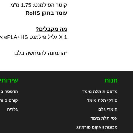
קוטר הפילמנט: 1.75 מ"מ
עומד בתקן RoHS
מה מקבלים?
1 X גליל פילמנט ePLA+HS איכותי בצבע לבן שנהב במשקל 1 ק"ג מתוצרת Esun
*התמונה להמחשה בלבד
חנות
שירותי
מדפסות תלת מימד
הדפסה בת
סורקי תלת מימד
קורסים וה
חומרי גלם
גלריה
עטי תלת מימד
מכונות וואקום פורמינג