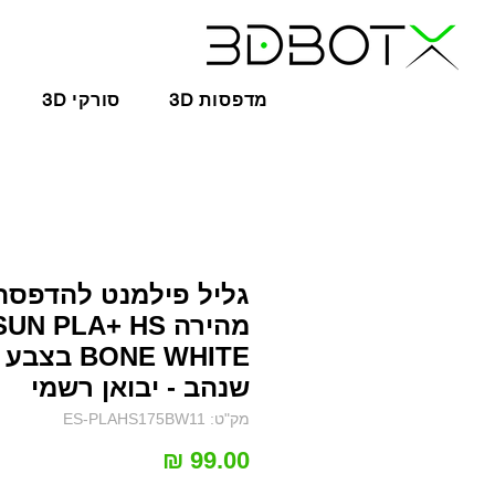
3D מדפסות
3D סורקי
גליל פילמנט להדפסה
מהירה UN PLA+ HS
BONE WHITE בצ
שנהב - יבואן רשמי
מק"ט: ES-PLAHS175BW11
מחיר