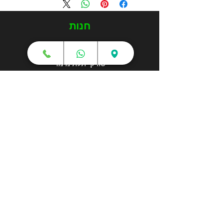
חנות
מדפסות תלת מימד
סורקי תלת מימד
חומרי גלם
עטי תלת מימד
מכונות וואקום פורמינג
אמבטיות ניקוי אולטראסוני
אביזרים וציוד נלווה
חלקי חילוף
שירותי תלת מימד
הדפסה בתלת מימד
קורסים והדרכות