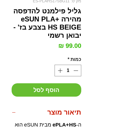
מק"ט: ES-PLAHS175BG11
גליל פילמנט להדפסה
מהירה eSUN PLA+
HS BEIGE בצבע בז' -
יבואן רשמי
מחיר
כמות
*
הוסף לסל
תיאור מוצר
ה-
ePLA+HS
מבית eSUN הוא