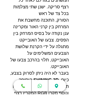
המשתנים בגודלם לאחר כל
רצף סריקה. ישנן שתי מצלמות
בכל צד של ראש
הסורק, התוכנה מחשבת את
המרחק בין קרני האור ומקרינה
ענן נקודה על בסיס המרחק בין
הפסים. צבעו של האובייקט
מתגלה על ידי הקרנת שלושת
הצבעים המשלימים על
האובייקט, תלוי בהרכב צבעו של
האובייקט.
בעבר לא היה ניתן לסרוק בצבע,
כיום
SHINING 3D
הוסיפה
תכונה זו באמצעות עדכון תוכנה
ונוסף מקרן RGB המקרין רצף
של מסכים אדומים, ירוקים
וכחולים על האובייקט .פיצ'ר זה