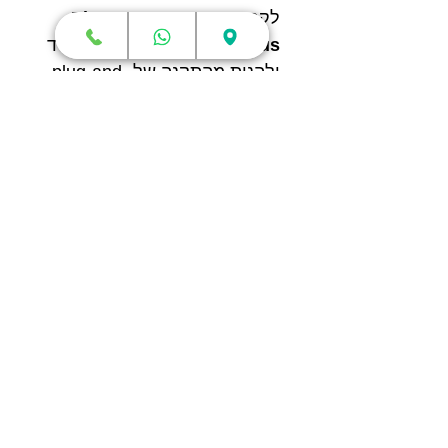
לקחת את
Einscan Pro 2X
Plus
לכל מקום כמו מחשב נייד
ולהנות מהתקנה של plug-and-
play וחווית סריקה ללא שום
הגבלה.
תקשורת
לסורק יכולת להתחבר בצורה
חלקה ומהירה למגוון רחב של
מדפסות הקיימות בשוק.
אופציית עבודה זו מאפשרת
לכולם עבודה נוחה יותר, הן
למשתמש המתחיל והן
למשתמשים מקצועיים העושים
שימוש במדפסות תלת מימד
מתקדמות יותר.