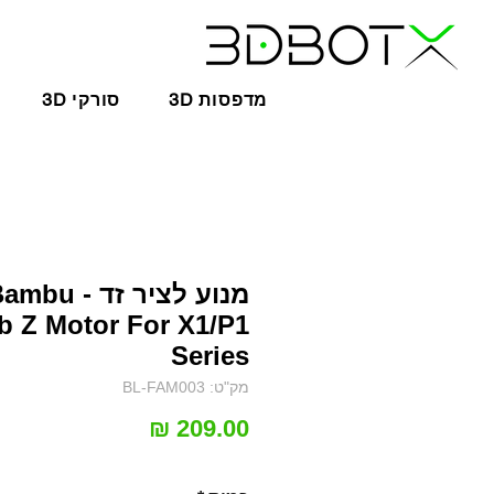
3D מדפסות
3D סורקי
מנוע לציר זד - bu
b Z Motor For X1/P1
Series
מק"ט: BL-FAM003
מחיר