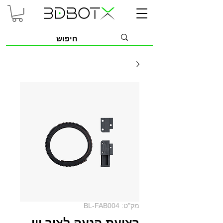
מק"ט: BL-FAB004
רצועת הנעה לציר ווי -