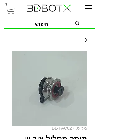
מק"ט: BL-FAC027
מיסב מסלול ציר ווי -