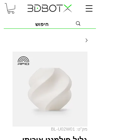
מק"ט: BL-U02W01
גליל פילמנט איכותי