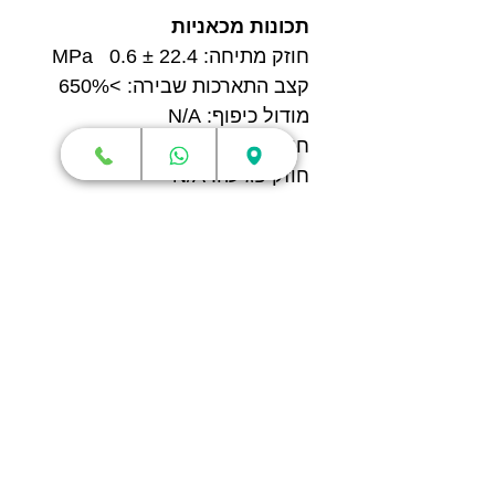
תכונות מכאניות
חוזק מתיחה: 22.4 ± 0.6 MPa
קצב התארכות שבירה: >650%
מודול כיפוף: N/A
חוזק כיפוף: N/A
חוזק פגיעה: N/A
חנות
מדפסות תלת מימד
סורקי תלת מימד
חומרי גלם
עטי תלת מימד
מכונות וואקום פורמינג