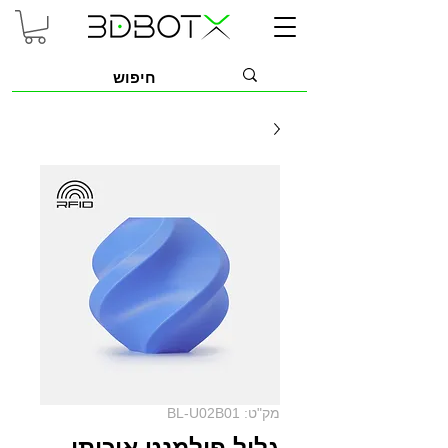
מק"ט: BL-U02B01
גליל פילמנט איכותי