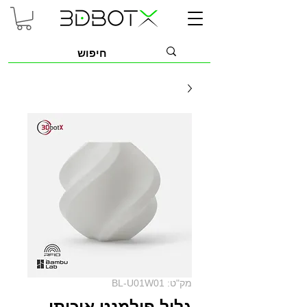
מק"ט: BL-U01W01
גליל פילמנט איכותי