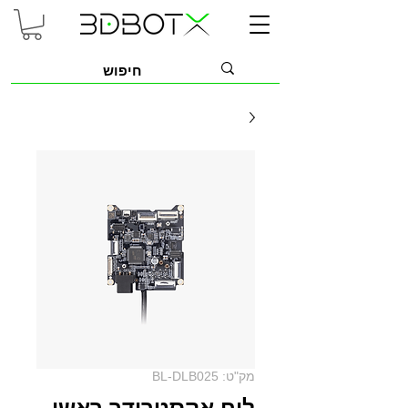
מק"ט: BL-DLB025
לוח אקסטרודר ראשי -