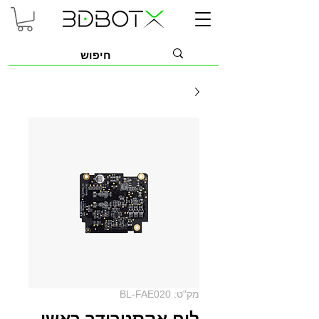
מק"ט: BL-FAE020
לוח אקסטרודר ראשי -