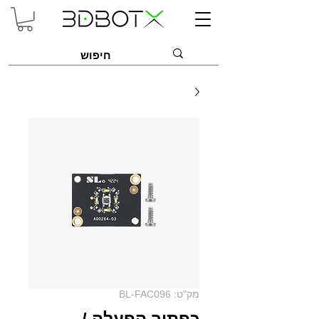
מק"ט: BL-FAC096
כפתור הפעלה /