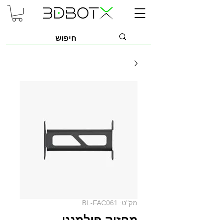
מק"ט: BL-FAC061
מחזיק פילמנט -