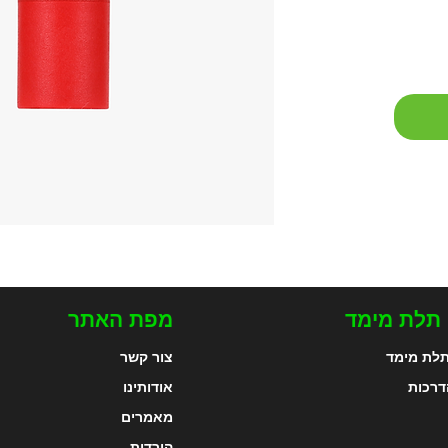
 תלת מימד
מפת האתר
לת מימד
צור קשר
דרכות
אודותינו
מאמרים
הורדות