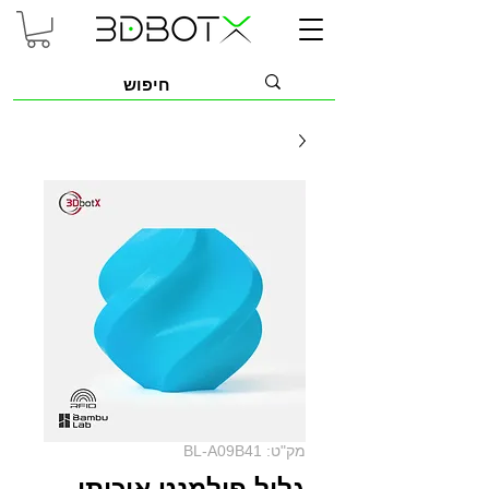
מק"ט: BL-A09B41
גליל פילמנט איכותי