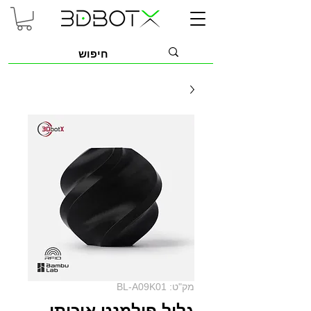
מק"ט: BL-A09K01
גליל פילמנט איכותי