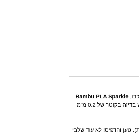
כבו,
Bambu PLA Sparkle
מוסיף מראה נוצץ מיוחד להדפסים שלך ומייחד אותם מהשאר. עם זאת, לא מומלץ להשתמש בדיזה בקוטר של 0.2 מ"מ
א דרך AMS (מערכת חומר אוטומטית). טען והדפיס! לא עוד שלבי