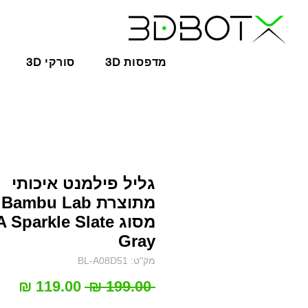
3D מדפסות
3D סורקי
גליל פילמנט איכותי
מתוצרת Bambu Lab
מסוג Sparkle Slate
Gray
מק"ט: BL-A08D51
מחיר
מחי
 ‏199.00 ‏₪ 
רגיל
מב