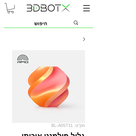
מק"ט: BL-A05T11
גליל פילמנט איכותי