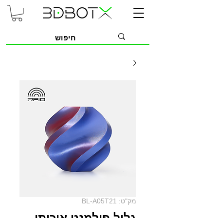
מק"ט: BL-A05T21
גליל פילמנט איכותי