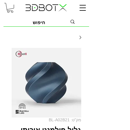
מק"ט: BL-A02B21
גליל פילמנט איכותי