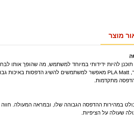
ור מוצר
ה
ומר הגלם Bambu PLA Matt תוכנן להיות ידידותי במיוחד למשתמש, מה שהופך א
בהדפסת תלת מימד. יתרה מכך, PLA Matt מאפשר למשתמשים להשיג הדפסות 
הדפסה מתקדמות.
יל ה-PLA של Bambu Lab בולט במהירות ההדפסה הגבוהה שלו, ובמראה המעולה
לה שעולה על הציפיות.