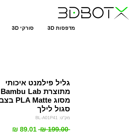
3D מדפסות
3D סורקי
גליל פילמנט איכותי
מתוצרת Bambu Lab
מסוג PLA Matte 
סגול לילך
מק"ט: BL-A01P41
מחיר
מחיר
 ‏199.00 ‏₪ 
רגיל
מבצ