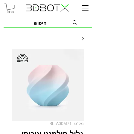
מק"ט: BL-A00M71
גליל פילמנט איכותי