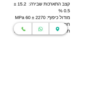
קצב התארכות שבירה: 15.2 ±
0.5 %
מודול כיפוף: 2270 ± 60 MPa
חוזק כיפוף:73 ± 3 MPa
חוזק פגיעה: 61.2 ± 2.8 kJ/m²
חנות
מדפסות תלת מימד
סורקי תלת מימד
חומרי גלם
עטי תלת מימד
מכונות וואקום פורמינג
אמבטיות ניקוי אולטראסוני