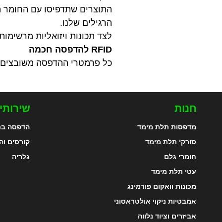
התוצרים שתדפיסו עם החומר הזה
הרגילים שלנו.
לצד תכונות ויזואליות מרשימות, הוא שומר על קל
RFID להדפסה חכמה
כל פרמטרי ההדפסה משובצים ב-RFID, אותו ניתן לקרוא דרך AMS (מערכת חומר אוט
חנות
שירותי
מדפסות תלת מימד
הדפסה בת
סורקי תלת מימד
קורסים וה
חומרי גלם
גלריה
עטי תלת מימד
מכונות וואקום פורמינג
אמבטיות ניקוי אולטראסוני
אביזרים וציוד נלווה