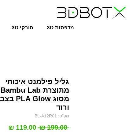
3D מדפסות
3D סורקי
גליל פילמנט איכותי
מתוצרת Bambu Lab
מסוג PLA Glow 
ורוד
מק"ט: BL-A12R01
מחיר
מחי
 ‏199.00 ‏₪ 
רגיל
מב