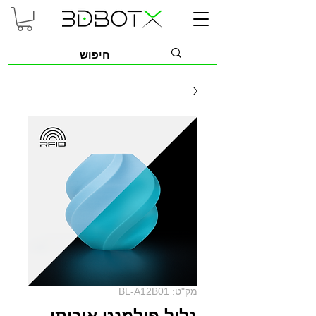
מק"ט: BL-A12B01
גליל פילמנט איכותי