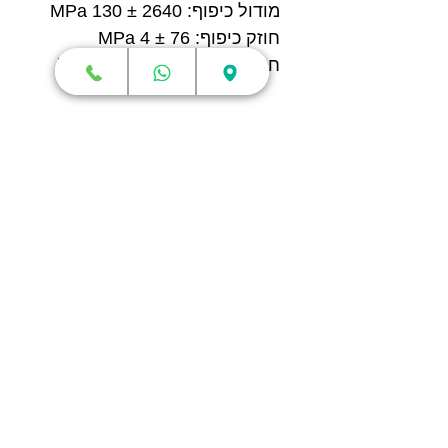
מודול כיפוף: 2640 ± 130 MPa
חוזק כיפוף: 76 ± 4 MPa
חוזק פגיעה: 27.3 ± 2.2 kJ/m²
חנות
מדפסות תלת מימד
סורקי תלת מימד
חומרי גלם
עטי תלת מימד
מכונות וואקום פורמינג
אמבטיות ניקוי אולטראסוני
אביזרים וציוד נלווה
חלקי חילוף