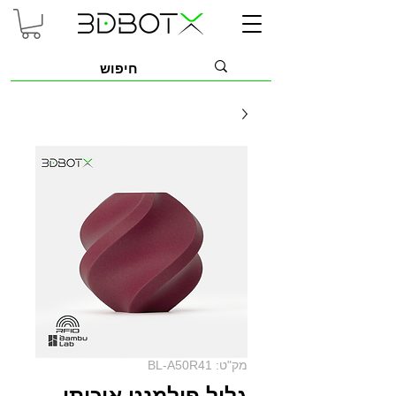
מק"ט: BL-A50R41
גליל פילמנט איכותי