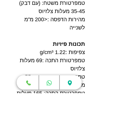
טמפרטורת משטח: (עם דבק)
35-45 מעלות צלזיוס
מהירות הדפסה :<200 מ"מ
לשנייה
תכונות פיזיות
צפיפות :1.22 g/cm³
טמפרטורת התכה :69 מעלות
צלזיוס
טמפרטורת סטיית חום: 55
מעלות צלזיוס
טמפרטורת התכה: 165 מעלות
צלזיוס
תכונות מכאניות
חוזק מתיחה :38 ± 4 MPa
קצב התארכות שבירה: 8.4 ± 3.2
%