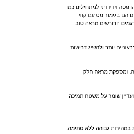
סיבי פחמן עם קשיחות וחוזק משופרים. PLA-CF קל להדפסה וידידותי למתחילים כמו
 ההדפסים הם בגימור מט עם קווי
דגמים הדורשים מראה טוב
ם שלך לצבעוניים יותר ולהשיג דרישות
בה, ומספקת מראה חלק
. ניתן להסירו בקלות רבה יותר בהשוואה ל-PLA רגיל, ועדיין שומר על משטח תמיכה