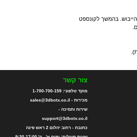
 הייבוש. בהמשך לקונספט
צור קשר
מוקד טלפוני:
1-700-700-159
מכירות - sales@3dbotx.co.il
שירות ותמיכה -
support@3dbotx.co.il
כתובת - רחוב יהלום 2 ראש פינה
שעות פעילות: ימים א' - ה' 9:30-17:00