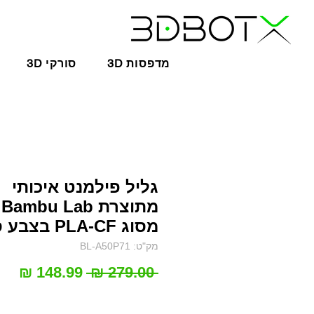
3D מדפסות
3D סורקי
גליל פילמנט איכותי
מתוצרת Bambu Lab
מסוג PLA-CF בצבע סגול
מק"ט: BL-A50P71
מחיר
מחי
 ‏279.00 ‏₪ 
רגיל
מב