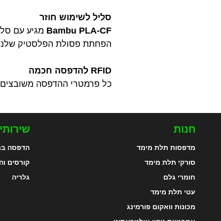
סליל לשימוש חוזר
Bambu PLA-CF
מגיע עם סלי
הפחתת פסולת הפלסטיק שלנו, ניתן ל
RFID להדפסה חכמה
כל פרמטרי ההדפסה משובצים ב-RFID, אותו ניתן לקרוא דרך AMS (מערכת חומר אוט
חנות
שירותי
מדפסות תלת מימד
הדפסה בת
סורקי תלת מימד
קורסים וה
חומרי גלם
גלריה
עטי תלת מימד
מכונות וואקום פורמינג