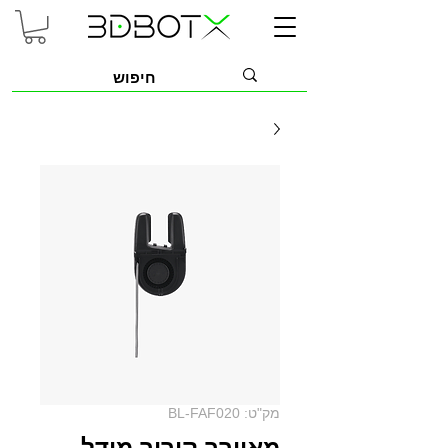
מק"ט: BL-FAF020
מאוורר קירור מודל -