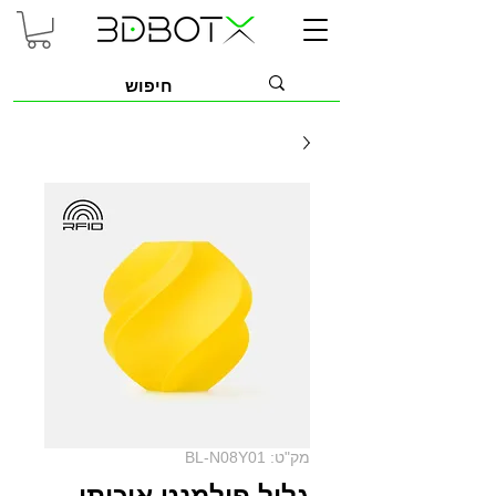
מק"ט: BL-N08Y01
גליל פילמנט איכותי