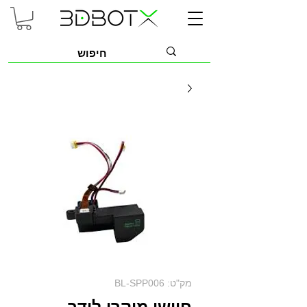
מק"ט: BL-SPP006
חיישן מיקרו לידר -