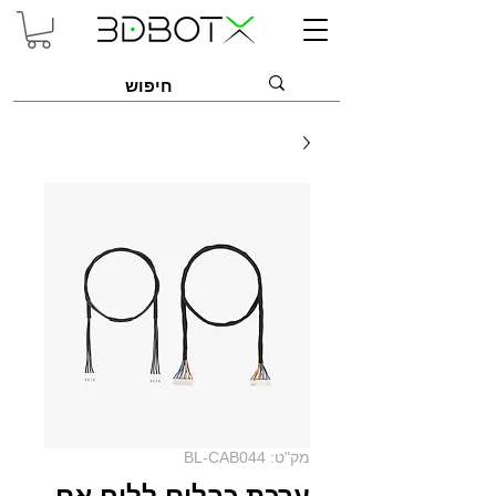
מק"ט: BL-CAB044
ערכת כבלים ללוח אם