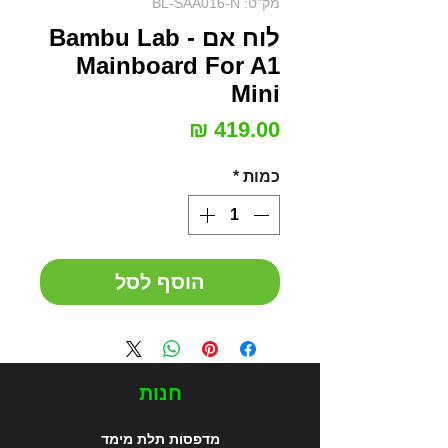
מק"ט: BL-SAA016-N
לוח אם - Bambu Lab
Mainboard For A1
Mini
מחיר
כמות
*
הוסף לסל
חנות
מדפסות תלת מימד