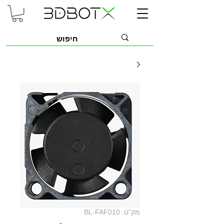
מק"ט: BL-FAF010