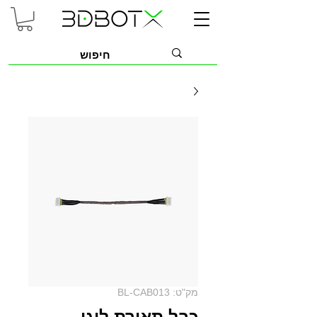
מק"ט: BL-CAB013
כבל תאורת לוגו -