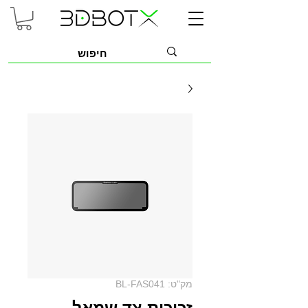
מק"ט: BL-FAS041
זכוכית צד שמאל -